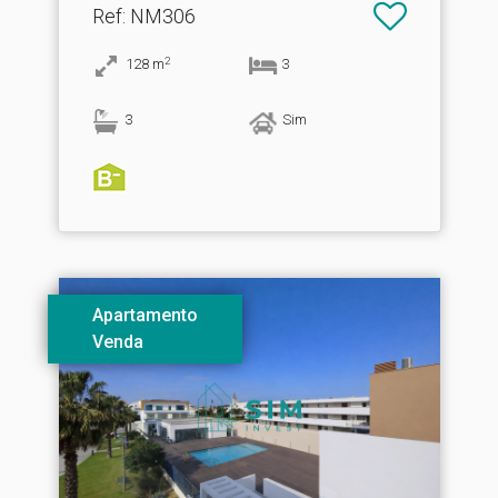
Ref
: NM306
2
128
m
3
3
Sim
Apartamento
Venda