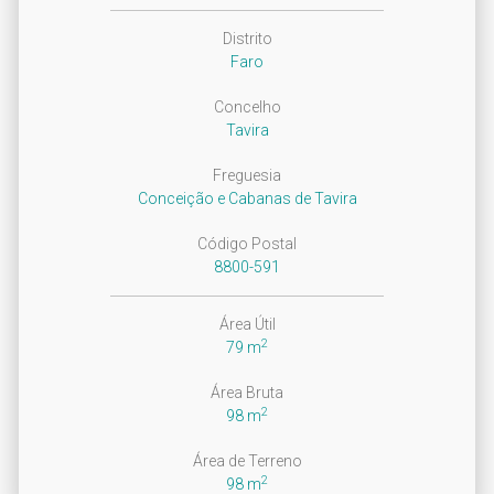
Distrito
Faro
Concelho
Tavira
Freguesia
Conceição e Cabanas de Tavira
Código Postal
8800-591
Área Útil
2
79 m
Área Bruta
2
98 m
Área de Terreno
2
98 m