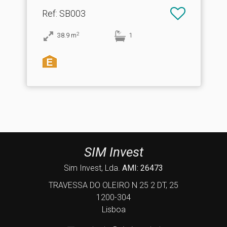
Ref
: SB003
2
38.9
m
1
SIM Invest
Sim Invest, Lda.
AMI: 26473
TRAVESSA DO OLEIRO N 25 2 DT, 25
1200-304
Lisboa