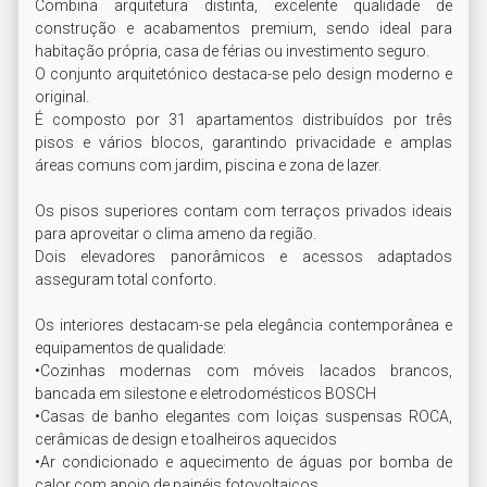
Combina arquitetura distinta, excelente qualidade de 
construção e acabamentos premium, sendo ideal para 
habitação própria, casa de férias ou investimento seguro.

O conjunto arquitetónico destaca-se pelo design moderno e 
original. 

É composto por 31 apartamentos distribuídos por três 
pisos e vários blocos, garantindo privacidade e amplas 
áreas comuns com jardim, piscina e zona de lazer.

Os pisos superiores contam com terraços privados ideais 
para aproveitar o clima ameno da região. 

Dois elevadores panorâmicos e acessos adaptados 
asseguram total conforto.

Os interiores destacam-se pela elegância contemporânea e 
equipamentos de qualidade:

•Cozinhas modernas com móveis lacados brancos, 
bancada em silestone e eletrodomésticos BOSCH

•Casas de banho elegantes com loiças suspensas ROCA, 
cerâmicas de design e toalheiros aquecidos

•Ar condicionado e aquecimento de águas por bomba de 
calor com apoio de painéis fotovoltaicos
