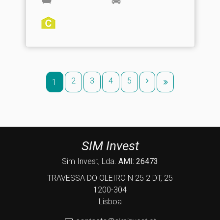
2
3
4
5
1
SIM Invest
Sim Invest, Lda.
AMI: 26473
TRAVESSA DO OLEIRO N 25 2 DT, 25
1200-304
Lisboa