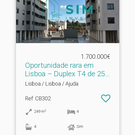
1.700.000€
Oportunidade rara em
Lisboa – Duplex T4 de 25.​..
Lisboa / Lisboa / Ajuda
Ref
: CB302
2
249
m
4
4
Sim