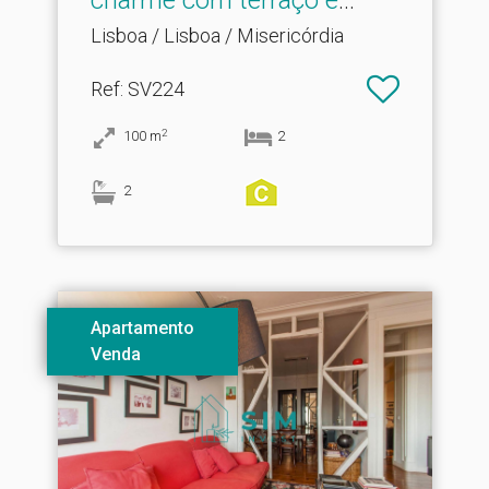
charme com terraço e
vista.​..
Lisboa / Lisboa / Misericórdia
Ref
: SV224
2
100
m
2
2
Apartamento
Venda