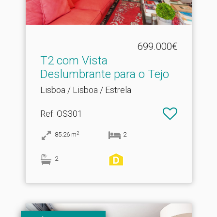
699.000€
T2 com Vista
Deslumbrante para o Tejo
Lisboa / Lisboa / Estrela
Ref
: OS301
2
85.26
m
2
2