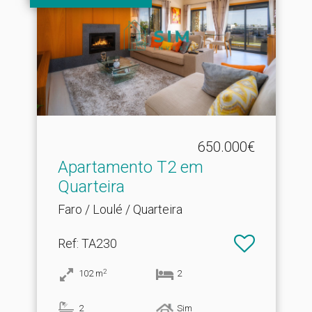
650.000€
Apartamento T2 em
Quarteira
Faro / Loulé / Quarteira
Ref
: TA230
2
102
m
2
2
Sim