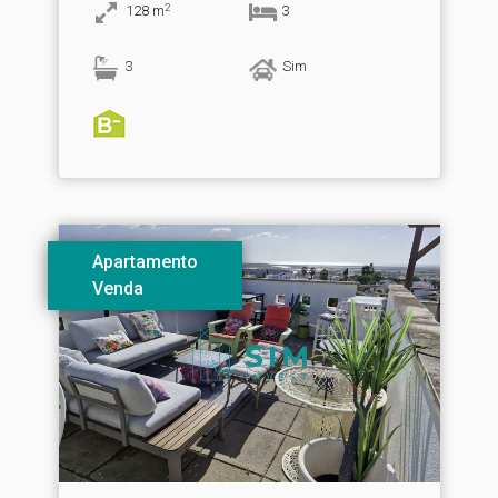
2
128
m
3
3
Sim
Apartamento
Venda